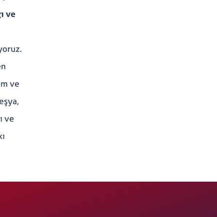
ı ve
yoruz.
en
rom ve
 eşya,
ı ve
kı