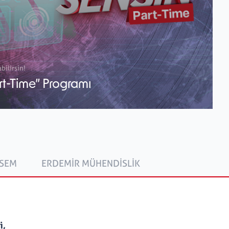
bilirsin!
rt-Time” Programı
SEM
ERDEMIR MÜHENDISLIK
i,