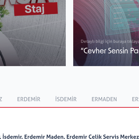
Detaylı bilgi için buraya tıklaya
“Cevher Sensin Pa
Z
ERDEMIR
İSDEMIR
ERMADEN
ER
 İsdemir, Erdemir Maden, Erdemir Çelik Servis Merkez