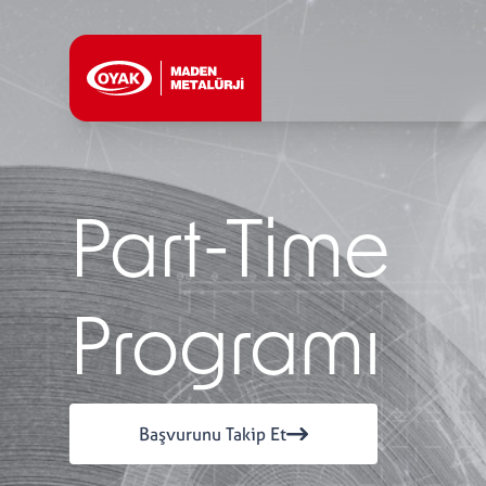
Part-Time
Programı
Başvurunu Takip Et