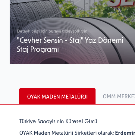
Detaylı bilgi için buraya tıklayabilirsin!
"Cevher Sensin - Staj" Yaz Dönemi
Staj Programı
OMM MERKE
OYAK MADEN METALÜRJI
Türkiye Sanayisinin Küresel Gücü
OYAK Maden Metalürji Şirketleri olarak;
Erdemir,